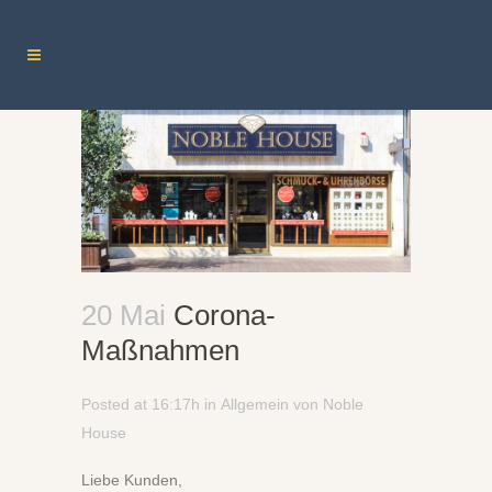
20 Mai
Corona-
Maßnahmen
Posted at 16:17h
in
Allgemein
von
Noble
House
Liebe Kunden,