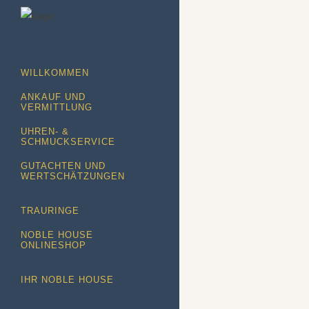
WILLKOMMEN
ANKAUF UND
VERMITTLUNG
UHREN- &
OHRLOCHST
SCHMUCKSERVICE
WÄREND CO
GUTACHTEN UND
Unser geschulte
WERTSCHÄTZUNGEN
gerne bei Ihre
Ohrlöchern auch
TRAURINGE
Coronakriese. S
NOBLE HOUSE
flexibel und ohn
ONLINESHOP
uns vorbeikomme
IHR NOBLE HOUSE
29 Juni, 2020