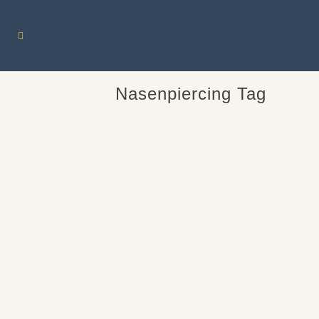
Nasenpiercing Tag
NEU: OHRLÖCHER, HELIX UND
NASENPIERCINGS –
SCHMERZFREIE UND SICHERE
DIENSTLEISTUNGEN ZU FAIREN
PREISEN OHNE TERMIN
Wir freuen uns dass wir Sie wieder
persönlich in unserem Geschäft
willkommen heißen dürfen. Wir bitten Sie
mit uns einen Termin zu vereinbaren....