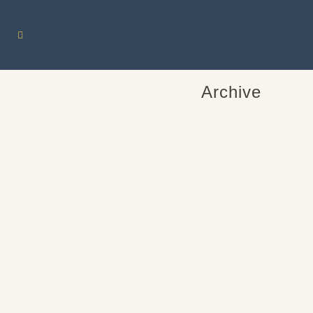
Archive
CORUM ADMIRAL´S CUP
SEAFENDER 50
Die CORUM ADMIRAL´s CUP
SEAFENDER 50, ist eine robuste und
leichte Uhr. Das schwarze Titangehäuse
ist in der klassischen Corum Form....
02 Mai, 2020