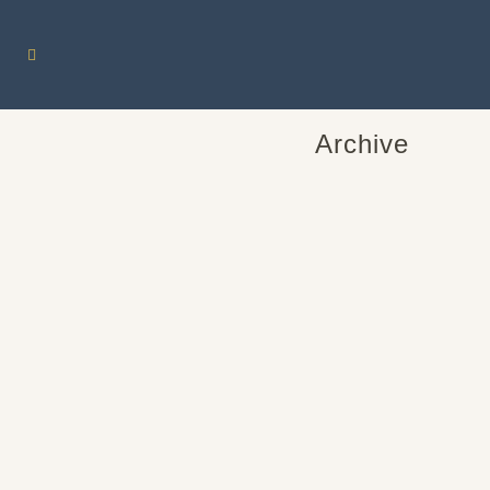
Archive
AUDEMARS PIGUET ROYAL OAK
C14492
Diese AUDEMARS PIGUET ROYAL OAK
C14492 Damenuhr aus Edelstahl und
750/- Gold ist eine Quarz Uhr. Sie hat
einen Gehäusedurchmesser von 26mm....
06 Mai, 2020